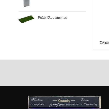
Ρολό Χλοοτάπητες
Σιλικ