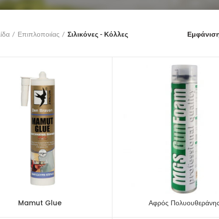
ίδα
Επιπλοποιίας
Σιλικόνες - Κόλλες
Εμφάνισ
Mamut Glue
Αφρός Πολυουθεράνη
ΠΡΟΕΠΙΣΚΌΠΗΣΗ
ΠΡΟΕΠΙΣΚΌΠΗΣΗ