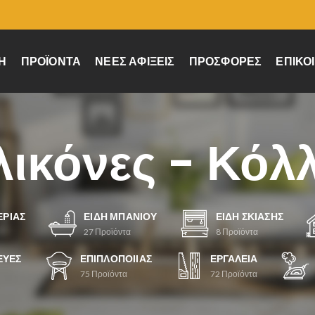
Ή
ΠΡΟΪΌΝΤΑ
ΝΈΕΣ ΑΦΊΞΕΙΣ
ΠΡΟΣΦΟΡΈΣ
ΕΠΙΚΟ
λικόνες - Κόλ
ΕΡΊΑΣ
ΕΊΔΗ ΜΠΆΝΙΟΥ
ΕΊΔΗ ΣΚΊΑΣΗΣ
27
Προϊόντα
8
Προϊόντα
ΕΥΈΣ
ΕΠΙΠΛΟΠΟΙΊΑΣ
ΕΡΓΑΛΕΊΑ
75
Προϊόντα
72
Προϊόντα