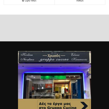
& Όρο Ματ
Νίκελ