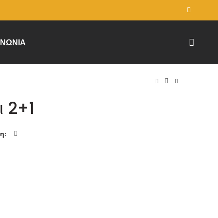
ΙΝΩΝΊΑ
ι 2+1
ση